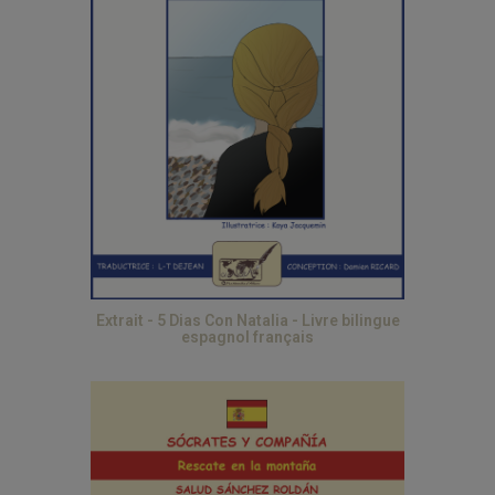
Extrait - 5 Dias Con Natalia - Livre bilingue
espagnol français