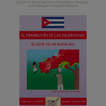
Extrait El día en que murió el solitario George -
Livre bilingue espagnol français