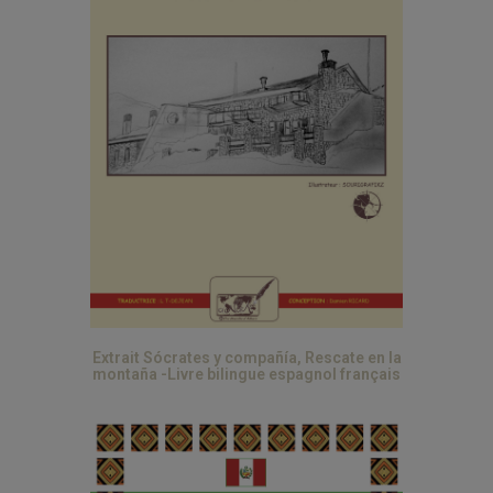
Extrait Sócrates y compañía, Rescate en la
montaña -Livre bilingue espagnol français