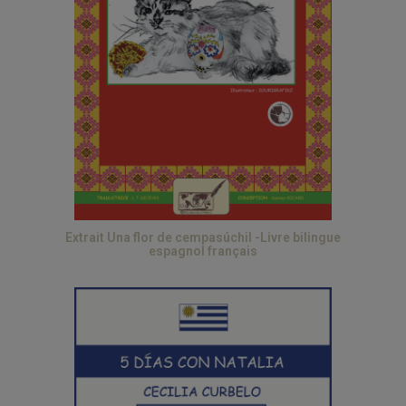
Extrait Una flor de cempasúchil -Livre bilingue
espagnol français