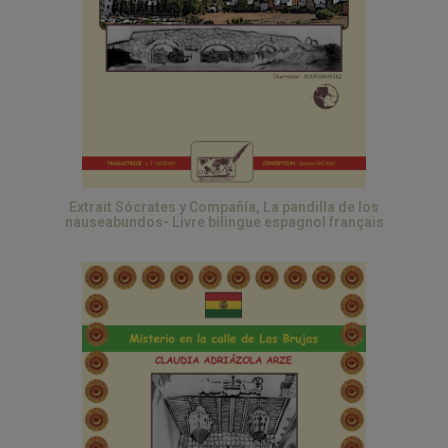
Extrait Sócrates y Compañía, La pandilla de los
nauseabundos- Livre bilingue espagnol français