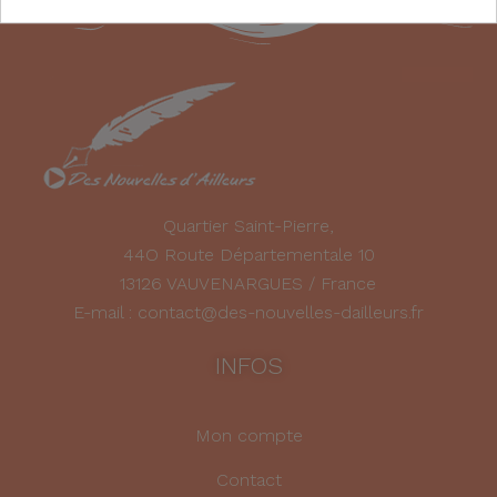
Quartier Saint-Pierre,
44O Route Départementale 10
13126 VAUVENARGUES / France
E-mail : contact@des-nouvelles-dailleurs.fr
INFOS
Mon compte
Contact