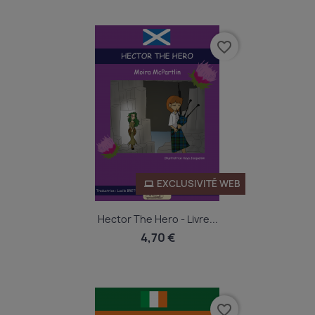
favorite_border
EXCLUSIVITÉ WEB
Hector The Hero - Livre...
4,70 €
favorite_border