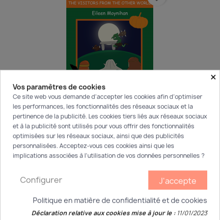
×
Vos paramètres de cookies
EXCLUSIVITÉ WEB
Ce site web vous demande d'accepter les cookies afin d'optimiser
les performances, les fonctionnalités des réseaux sociaux et la
Visitors From The Other...
pertinence de la publicité. Les cookies tiers liés aux réseaux sociaux
et à la publicité sont utilisés pour vous offrir des fonctionnalités
4,70 €
optimisées sur les réseaux sociaux, ainsi que des publicités
personnalisées. Acceptez-vous ces cookies ainsi que les
implications associées à l'utilisation de vos données personnelles ?
Affichage 1-2 de 2 article(s)
Configurer
J'accepte
Retour en haut

Politique en matière de confidentialité et de cookies
Déclaration relative aux cookies mise à jour le :
11/01/2023